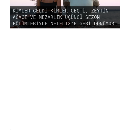
KİMLER GELDİ KİMLER GEÇTİ, ZEYTİN
AĞACI VE MEZARLIK ÜÇÜNCÜ SEZON
BÖLÜMLERİYLE NETFLIX’E GERİ DÖNÜYOR